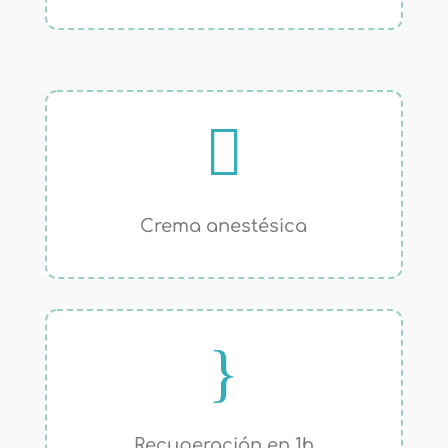

Crema anestésica
}
Recuperación en 1h